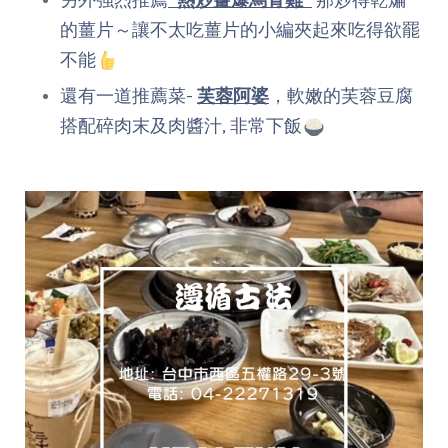
的薑片～讓不太吃薑片的小編夾起來吃得欲罷
不能
還有一道推薦菜-
芙蓉阿婆
，軟嫩的芙蓉豆腐
搭配碎肉末及肉醬汁, 非常下飯