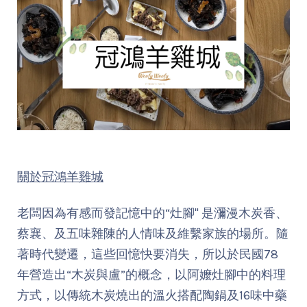
關於冠鴻羊雞城
老闆因為有感而發記憶中的“灶腳" 是瀰漫木炭香、
蔡襄、及五味雜陳的人情味及維繫家族的場所。隨
著時代變遷，這些回憶快要消失，所以於民國78
年營造出“木炭與盧”的概念，以阿嬤灶腳中的料理
方式，以傳統木炭燒出的溫火搭配陶鍋及16味中藥