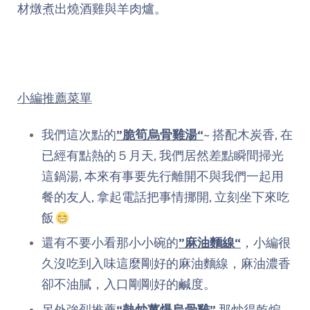
材燉煮出燒酒雞與羊肉爐。
小編推薦菜單
我們這次點的
”脆筍烏骨雞湯“
~ 搭配木炭香, 在
已經有點熱的５月天, 我們居然差點瞬間掃光
這鍋湯, 本來有事要先行離開不與我們一起用
餐的友人, 拿起電話把事情挪開, 立刻坐下來吃
飯
還有不要小看那小小碗的
”麻油麵線“
，小編很
久沒吃到入味這麼剛好的麻油麵線，麻油濃香
卻不油膩，入口剛剛好的鹹度。
另外強烈推薦
“熱炒薑爆烏骨雞”
那炒得乾煸