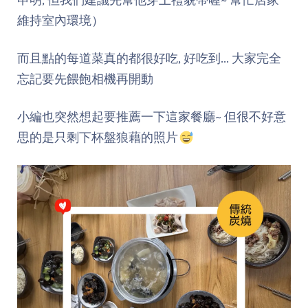
申明, 但我們建議先幫他穿上禮貌帶喔~ 幫忙店家
維持室內環境）
而且點的每道菜真的都很好吃, 好吃到... 大家完全
忘記要先餵飽相機再開動
小編也突然想起要推薦一下這家餐廳~ 但很不好意
思的是只剩下杯盤狼藉的照片