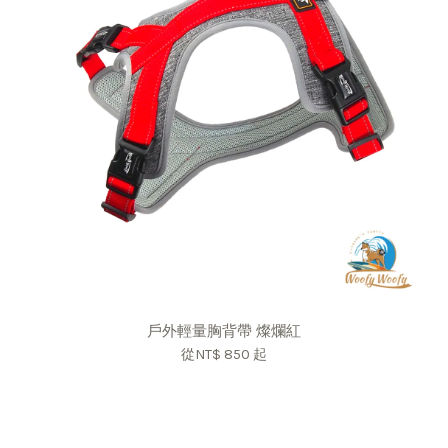
戶外輕量胸背帶 燦爛紅
從
NT$ 850
起