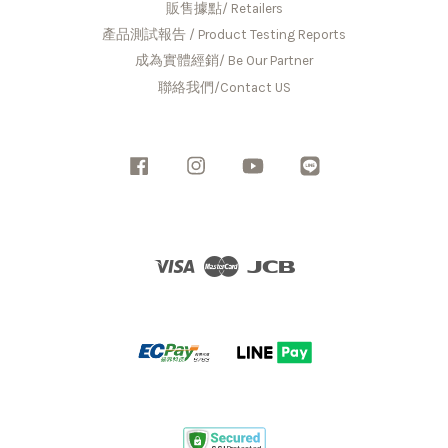
販售據點/ Retailers
產品測試報告 / Product Testing Reports
成為實體經銷/ Be Our Partner
聯絡我們/Contact US
Facebook
Instagram
YouTube
Line
Visa
Master
JCB