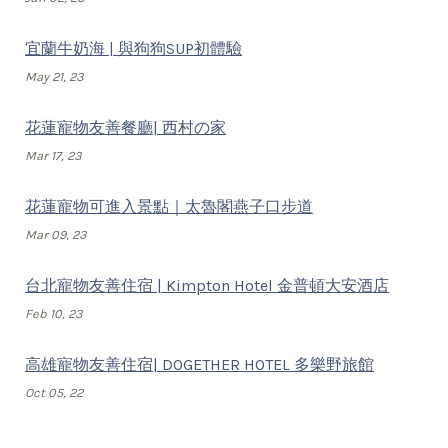
宜蘭牛奶海 | 與狗狗SUP初體驗
May 21, 23
花蓮寵物友善餐廳| 西村の家
Mar 17, 23
花蓮寵物可進入景點｜太魯閣燕子口步道
Mar 09, 23
台北寵物友善住宿 | Kimpton Hotel 金普頓大安酒店
Feb 10, 23
高雄寵物友善住宿| DOGETHER HOTEL 多樂野旅館
Oct 05, 22