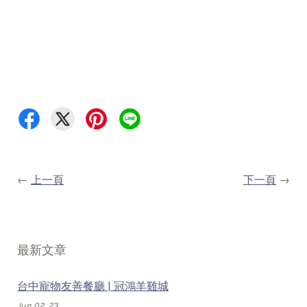
鄉崇德村下台地立霧溪旁
花蓮縣秀林鄉崇德村下台地立霧溪旁
←
上一頁
下一頁
→
最新文章
台中寵物友善餐廳 | 冠鴻羊雞城
Jun 02, 23