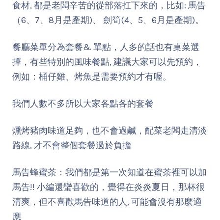
食材, 都是老闆辛苦的從部落扛下來的，比如: 馬告
（6、7、8月是產期)、 劍筍(4、5、6月是產期)。
餐廳菜單分為套餐& 單點，人多的話也有桌菜選
擇，有些特別的風味餐點, 建議大家可以先預約，
例如：桶仔雞、烤魚是需要預約才有喔。
我們人數不多所以大家各點各的套餐
燻烤豬肉味道足夠，也不會過鹹，配菜老闆走清淡
路線, 才不會整個套餐過於負擔
馬告蜂蜜茶：我們都是第一次知道在蜜茶裡可以加
馬告!! 小編還蠻喜歡的，覺得在炎炎夏日，那杯很
清爽，但不喜歡馬告味道的人, 可能會沒有那麼適
應