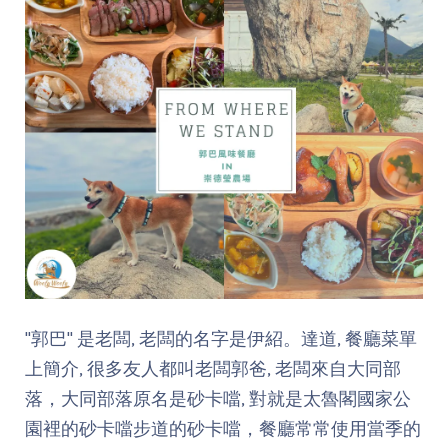
"郭巴" 是老闆, 老闆的名字是伊紹。達道, 餐廳菜單
上簡介, 很多友人都叫老闆郭爸, 老闆來自大同部
落，大同部落原名是砂卡噹, 對就是太魯閣國家公
園裡的砂卡噹步道的砂卡噹，餐廳常常使用當季的