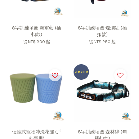
8字訓練項圈 海軍藍 (插
8字訓練項圈 燦爛紅 (插
扣款)
扣款)
從
NT$ 300
起
從
NT$ 280
起
Best Seller
便攜式寵物沖洗花灑 (戶
8字訓練項圈 森林綠 (無
外專用)
插扣款)