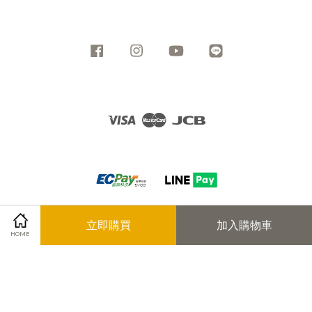
Facebook
Instagram
YouTube
Line
Visa
Master
JCB
立即購買
加入購物車
Share on Facebook
Share on Twitter
HOME
服務條款/ Service Terms Policy
|
隱私政策 / Privacy Policy
|
退換貨
政策 / Returns & Exchange Policy