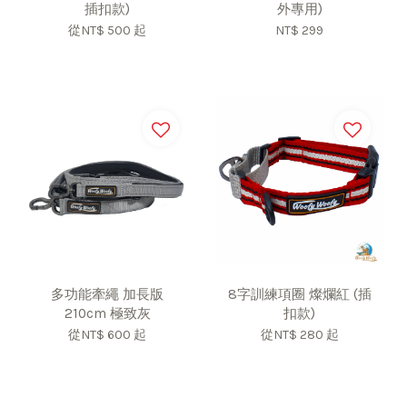
插扣款)
外專用)
從
NT$ 500
起
NT$ 299
多功能牽繩 加長版
8字訓練項圈 燦爛紅 (插
210cm 極致灰
扣款)
從
NT$ 600
起
從
NT$ 280
起