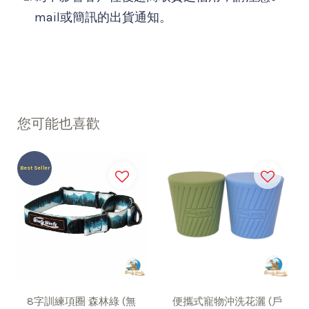
mail或簡訊的出貨通知。
您可能也喜歡
Best Seller
8字訓練項圈 森林綠 (無
便攜式寵物沖洗花灑 (戶