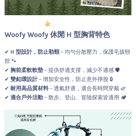
Woofy Woofy 休閒 H 型胸背特色
✔
H 型設計，防止勒頸
– 均勻分散壓力，保護毛孩頸
部 🐾
✔
胸前柔軟軟墊
– 提供舒適支撐，減少不適感 🛡️
✔
雙釦環設計
– 增加安全性，防止意外掙脫 🔒
✔
耐用高品質材料
– 透氣舒適，適合長時間穿戴 🌿
✔
適合戶外活動
– 散步、登山、冒險探索皆適用 🏕️