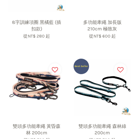
8字訓練項圈 黑橘藍 (插
多功能牽繩 加長版
扣款)
210cm 極致灰
從
NT$ 280
起
從
NT$ 600
起
Best Seller
雙頭多功能牽繩 黃昏森
雙頭多功能牽繩 森林綠
林 200cm
200cm