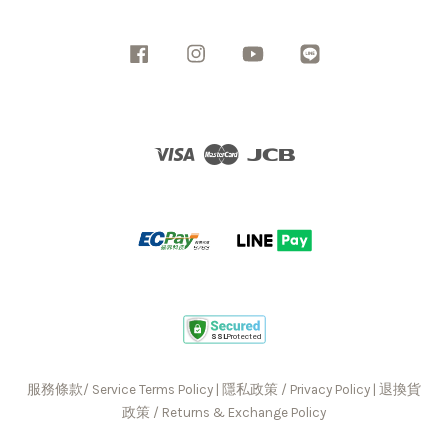
Facebook
Instagram
YouTube
Line
Visa
Master
JCB
服務條款/ Service Terms Policy
|
隱私政策 / Privacy Policy
|
退換貨
政策 / Returns & Exchange Policy