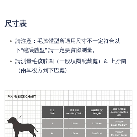
尺寸表
請注意：毛孩體型所適用尺寸不一定符合以
下“建議體型” 請一定要實際測量。
請測量毛孩脖圍（一般項圈配戴處）& 上脖圍
（兩耳後方到下巴處)