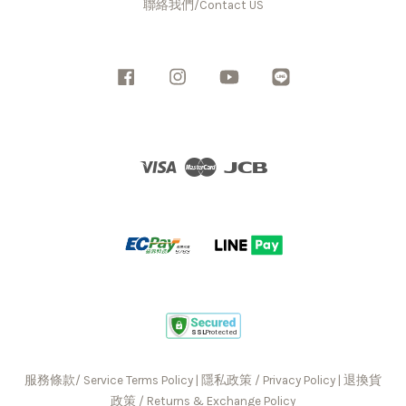
聯絡我們/Contact US
Facebook
Instagram
YouTube
Line
Visa
Master
JCB
服務條款/ Service Terms Policy
|
隱私政策 / Privacy Policy
|
退換貨
政策 / Returns & Exchange Policy