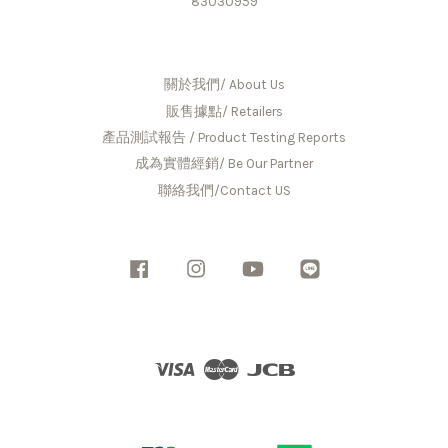
83030959
關於我們/ About Us
販售據點/ Retailers
產品測試報告 / Product Testing Reports
成為實體經銷/ Be Our Partner
聯絡我們/Contact US
Facebook
Instagram
YouTube
Line
Visa
Master
JCB