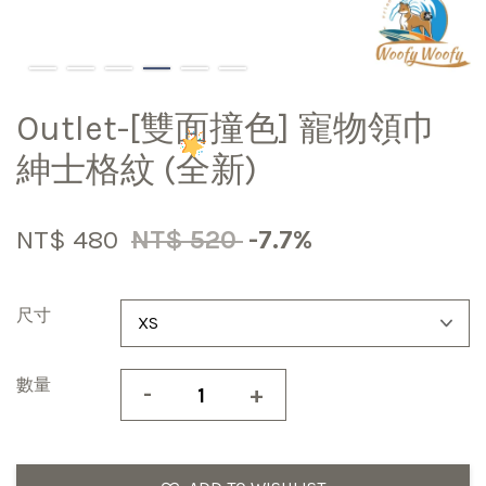
Outlet-[雙面撞色] 寵物領巾
紳士格紋 (全新)
NT$ 480
NT$ 520
-7.7%
尺寸
數量
-
+