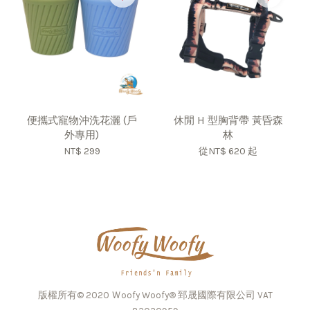
便攜式寵物沖洗花灑 (戶
休閒 H 型胸背帶 黃昏森
外專用)
林
NT$ 299
從
NT$ 620
起
版權所有© 2020 Ｗoofy Woofy® 郅晟國際有限公司 VAT